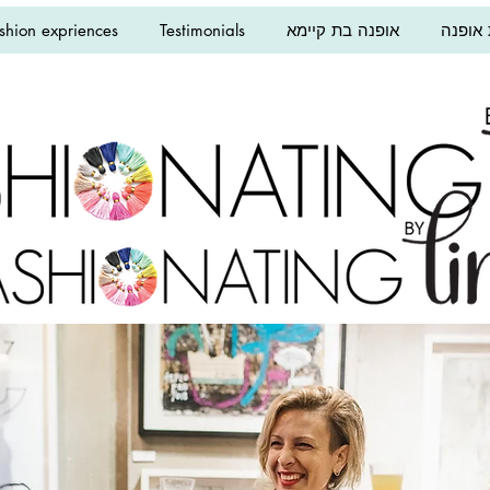
אופנה
אופנה בת קיימא
Testimonials
shion expriences